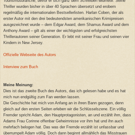
Tourismusbranche, bevor er sich ganz dem Schreiben widmete. Seine
Thriller wurden bisher in über 40 Sprachen übersetzt und erobern
regelmäßig die internationalen Bestsellerlisten. Harlan Coben, der als
erster Autor mit den drei bedeutendsten amerikanischen Krimipreisen
ausgezeichnet wurde – dem Edgar Award, dem Shamus Award und dem
Anthony Award – gilt als einer der wichtigsten und erfolgreichsten
Thrillerautoren seiner Generation. Er lebt mit seiner Frau und seinen vier
Kindern in New Jersey.
Offizielle Webseite des Autors
Interview zum Buch
Meine Meinung:
Dies ist das zweite Buch des Autors, das ich gelesen habe und es hat
mich nun endgültig zum Fan werden lassen.
Die Geschichte hat mich von
Anfang an in ihren Bann gezogen, denn
gleich auf den ersten Seiten erleben wir die Schlüsselszene. Ein völlig
Fremder spricht A
dam, den Hauptprotagonisten, an und erzählt ihm, dass
Adams Frau Corinne offenbar Geheimnisse vor ihm hat und ihn auch
mehrfach belogen hat. Das was der Fremde erzählt
ist unfassbar und
überrumpelt Adam völlig. Doch dann beginnt allmählich das Misstrauen