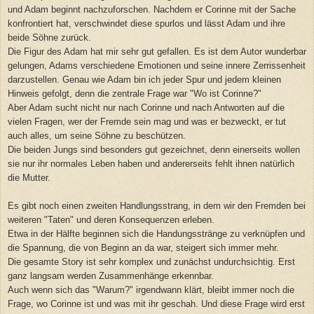
und Adam beginnt nachzuf
orschen. Nachdem er Corinne mit der Sache
konfrontiert hat, verschwindet diese spurlos und lässt Adam und ihre
beide Söhne zurück.
Die Figur des Adam hat mir sehr gut gefallen. Es ist dem Auto
r wunderbar
gelungen, Adams verschiedene Emotionen und seine innere
Zerrissenheit
darzustellen. Genau wie Adam bin ich jeder Spur und
jedem kleinen
Hinweis gefolgt, denn die zentrale Frage war "Wo ist Corinne?
"
Aber Adam sucht nicht nur nach Corinne und nach Antworten auf die
vielen Fragen, wer der Fremde sein mag und was er bezweckt, er tut
auch alles, um seine Söhne zu beschützen.
Die beiden Jungs sind besonders gut gezeichnet, denn einerseits wollen
sie nur ihr normales Leben haben und andererseits fehlt ihnen natürlich
die Mutter.
Es gibt noch einen zweiten Handlungsstrang, in dem wir den Fremden bei
weiteren "Taten" und deren Kons
equenzen erleben.
Etwa in der Hälfte beginnen sich die Handungsstränge zu verknüpfen und
die Spannung, die von Beginn an da war, steigert sich immer mehr.
Die gesamte S
tory ist sehr komplex und zunächst undurchsichtig. Erst
ganz langsam werden Zusammen
hänge erkennbar.
Auch wenn sich das "Warum?" irgendwann klärt, bleibt immer noch die
Frage, wo Corinne ist und was mit i
hr geschah. Und diese Frage wird erst