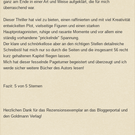
ganz am Ende in einer Art und Weise aufgeklärt, die für mich
überraschend war.
Dieser Thriller hat viel zu bieten, einen raffinierten und mit viel Kreativität
entwickelten Plot, vielseitige Figuren und einen starken
Hauptprotagonisten, ruhige und rasante Momente und vor allem eine
ständig vorhandene "prickelnde" Spannung.
Der klare und sch
nörkellose aber an den richtigen S
tellen detailreiche
Schreibstil hat mich nur so durch die Seiten und die insgesamt 56 recht
kurz gehaltenen
Kapitel fliegen lassen.
Mich hat dieser fesselnde Pageturner begeistert und überzeugt
und ich
werde sicher weitere Bü
cher des Autors lesen!
Fazit: 5 von 5 Sternen
Herzlichen Dank für das Rezensionsexemplar an das Bloggerportal und
den Goldmann Verlag!