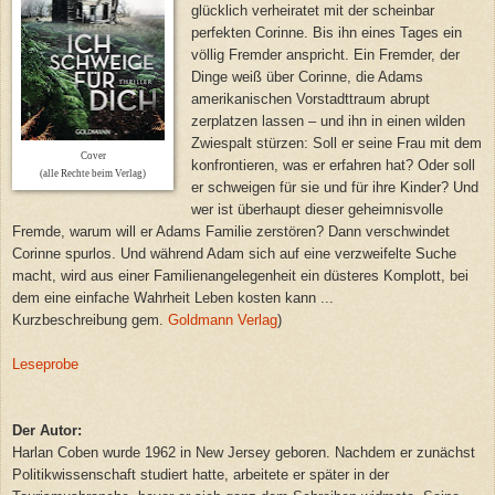
glücklich verheiratet mit der scheinbar
perfekten Corinne. Bis ihn eines Tages ein
völlig Fremder anspricht. Ein Fremder, der
Dinge weiß über Corinne, die Adams
amerikanischen Vorstadttraum abrupt
zerplatzen lassen – und ihn in einen wilden
Zwiespalt stürzen: Soll er seine Frau mit dem
Cover
konfrontieren, was er erfahren hat? Oder soll
(alle Rechte beim Verlag)
er schweigen für sie und für ihre Kinder? Und
wer ist überhaupt dieser geheimnisvolle
Fremde, warum will er Adams Familie zerstören? Dann verschwindet
Corinne spurlos. Und während Adam sich auf eine verzweifelte Suche
macht, wird aus einer Familienangelegenheit ein düsteres Komplott, bei
dem eine einfache Wahrheit Leben kosten kann ...
Kurzbeschreibung gem.
Goldmann Verlag
)
Leseprobe
Der Autor:
Harlan Coben wurde 1962 in New Jersey geboren. Nachdem er zunächst
Politikwissenschaft studiert hatte, arbeitete er später in der